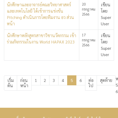
นักศึกษาและอาจารย์คณะวิทยาศาสตร์
20
เขียน
กรกฎาคม
และเทคโนโลยี ได้เข้าการแข่งขัน
โดย
2566
Pitching ดำเนินการโดยทีมงาน อว ส่วน
Super
หน้า
User
นักศึกษาหลักสูตรสาขาวิชานวัตกรรม เข้า
17
เขียน
กรกฎาคม
ร่วมกิจกรรมในงาน World HAPAX 2023
โดย
2566
Super
User
ห
เริ่ม
ก่อน
1
2
3
4
5
6
ต่อ
สุดท้าย
5
ต้น
หน้า
ไป
6