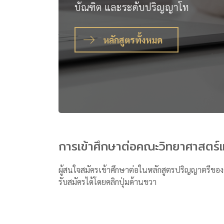
บัณฑิต และระดับปริญญาโท
หลักสูตรทั้งหมด
การเข้าศึกษาต่อคณะวิทยาศาสตร์
ผู้สนใจสมัครเข้าศึกษาต่อในหลักสูตรปริญญาตรีข
รับสมัครได้โดยคลิกปุ่มด้านขวา