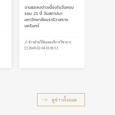
ะดับ
ย
ซื้อ
งานแถลงข่าวเนื่องในวันครบ
เปิดรับสมัครนักศึกษาใหม่ ระดับ
ปัจฉิมนิเทศ ปรีดียาธร PRISM
การประมูลราคาร้านจำหน่าย
ษา
รอบ 21 ปี วันสถาปนา
ปริญญาตรี ประจำปีการศึกษา
NIGHT
อาหาร เครื่องดื่มและอื่น ๆ ณ
มหาวิทยาลัยนราธิวาสราช
2569 รอบ Quota
โรงอาหารคณะวิทยาศาสตร์ฯ
นครินทร์
ข่าวกิจกรรมนักศึกษา
2569-05-06 03:15:11
ข่าวการศึกษา
ประกาศจัดซื้อจัดจ้าง
2569-03-10 04:28:49
2566-06-21 03:29:46
ข่าวฝ่ายวิจัยและบริการวิชาการ
2569-02-04 03:05:12
ดูข่าวทั้งหมด