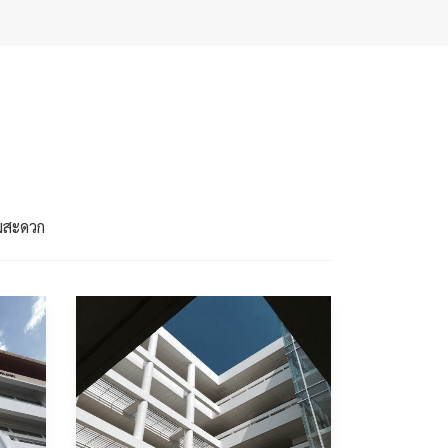
มสะดวก