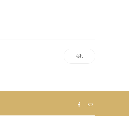
ต่อไป
 JD Austin. All Rights Reserved.
Created by Joomdev
.