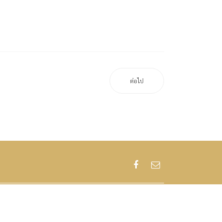
ต่อไป
 JD Austin. All Rights Reserved.
Created by Joomdev
.